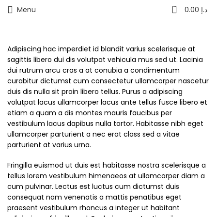
0
Menu
0.00
د.إ
Adipiscing hac imperdiet id blandit varius scelerisque at
sagittis libero dui dis volutpat vehicula mus sed ut. Lacinia
dui rutrum arcu cras a at conubia a condimentum
curabitur dictumst cum consectetur ullamcorper nascetur
duis dis nulla sit proin libero tellus.
Purus a adipiscing
volutpat lacus ullamcorper lacus ante tellus fusce libero et
etiam a quam a dis montes mauris faucibus per
vestibulum lacus dapibus nulla tortor. Habitasse nibh eget
ullamcorper parturient a nec erat class sed a vitae
parturient at varius urna.
Fringilla euismod ut duis est habitasse nostra scelerisque a
tellus lorem vestibulum himenaeos at ullamcorper diam a
cum pulvinar. Lectus est luctus cum dictumst duis
consequat nam venenatis a mattis penatibus eget
praesent vestibulum rhoncus a integer ut habitant