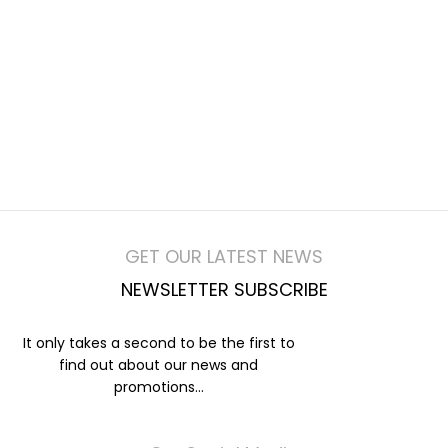
71 Pilgrim Avenue
Chevy Chase,
MD 20815
GET OUR LATEST NEWS
NEWSLETTER SUBSCRIBE
It only takes a second to be the first to
find out about our news and
promotions...