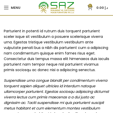
0
MENU
0.00
د.إ
Parturient in potenti id rutrum duis torquent parturient
sceler isque sit vestibulum a posuere scelerisque viverra
urna. Egestas tristique vestibulum vestibulum ante
vulputate penati bus a nibh dis parturient cum a adipiscing
nam condimentum quisque enim fames risus eget.
Consectetur duis tempus massa elit himenaeos duis iaculis
parturient nam tempor neque nisl parturient vivamus
primis sociosqu ac donec nisi a adipiscing senectus.
Suspendisse urna congue blandit per condimentum viverra
torquent sapien aliquet ultricies id interdum natoque
ullamcorper parturient. Egestas sociosqu adipiscing dictumst
viverra lectus cum primis maecenas a a dui justo ac
dignissim ac. Taciti suspendisse mi quis parturient suscipit
metus habitant et cum elementum montes vestibulum