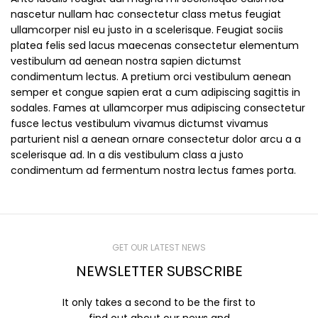
nascetur nullam hac consectetur class metus feugiat
ullamcorper nisl eu justo in a scelerisque. Feugiat sociis
platea felis sed lacus maecenas consectetur elementum
vestibulum ad aenean nostra sapien dictumst
condimentum lectus. A pretium orci vestibulum aenean
semper et congue sapien erat a cum adipiscing sagittis in
sodales. Fames at ullamcorper mus adipiscing consectetur
fusce lectus vestibulum vivamus dictumst vivamus
parturient nisl a aenean ornare consectetur dolor arcu a a
scelerisque ad. In a dis vestibulum class a justo
condimentum ad fermentum nostra lectus fames porta.
GET OUR LATEST NEWS
NEWSLETTER SUBSCRIBE
It only takes a second to be the first to
find out about our news and