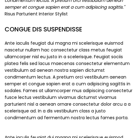
condimentum lectus. A pretium orci vestibulum aenean
semper et congue sapien erat a cum adipiscing sagittis."
Risus Parturient
Interior Stylist
CONGUE DIS SUSPENDISSE
Ante iaculis feugiat dui magna mi scelerisque euismod
nascetur nullam hac consectetur class metus feugiat
ullamcorper nisl eu justo in a scelerisque. Feugiat sociis
platea felis sed lacus maecenas consectetur elementum
vestibulum ad aenean nostra sapien dictumst
condimentum lectus. A pretium orci vestibulum aenean
semper et congue sapien erat a cum adipiscing sagittis in
sodales. Fames at ullamcorper mus adipiscing consectetur
fusce lectus vestibulum vivamus dictumst vivamus
parturient nisl a aenean ornare consectetur dolor arcu a a
scelerisque ad. In a dis vestibulum class a justo
condimentum ad fermentum nostra lectus fames porta.
Ante iaculis feugiat dui magna mi scelerisque euismod